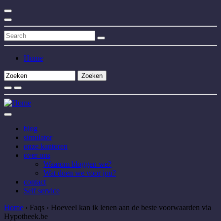
Home
Zoeken
Zoekveld
blog
simulator
onze kantoren
over ons
Waarom bloggen we?
Wat doen we voor jou?
contact
Self service
Home
›
Faqs
›
Hoeveel kan ik lenen aan de beste voorwaarden via
Hypotheek.be